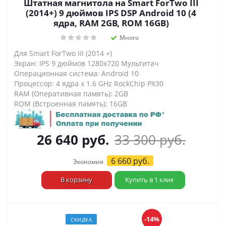
Штатная магнитола на Smart ForTwo III
(2014+) 9 дюймов IPS DSP Android 10 (4
ядра, RAM 2GB, ROM 16GB)
Много
Для Smart ForTwo III (2014 +)
Экран: IPS 9 дюймов 1280х720 Мультитач
Операционная система: Android 10
Процессор: 4 ядра х 1.6 GHz RockChip PX30
RAM (Оперативная память): 2GB
ROM (Встроенная память): 16GB
26 640
руб.
33 300
руб.
6 660
руб.
Экономия
В корзину
Купить в 1 клик
-14%
СКИДКА