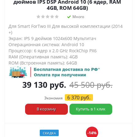
дюймов IPS DSP Android 10 (6 ядер, RAM
4GB, ROM 64GB)
Много
Для Smart ForTwo III Для высокой комплектации (2014
+)
Экран: IPS 9 дюймов 1024х600 Мультитач
Операционная система: Android 10
Процессор: 6 ядер х 2.0 GHz RockChip PX6
RAM (Оперативная память): 4GB
ROM (Встроенная память): 64GB
39 130
руб.
45 500
руб.
6 370
руб.
Экономия
В корзину
Купить в 1 клик
-14%
СКИДКА