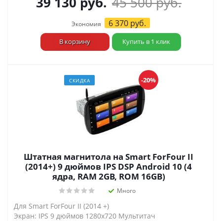
39 130
руб.
45 500
руб.
6 370
руб.
Экономия
В корзину
Купить в 1 клик
-20%
СКИДКА
Штатная магнитола на Smart ForFour II
(2014+) 9 дюймов IPS DSP Android 10 (4
ядра, RAM 2GB, ROM 16GB)
Много
Для Smart ForFour II (2014 +)
Экран: IPS 9 дюймов 1280х720 Мультитач