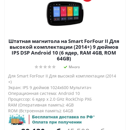
Штатная магнитола на Smart ForFour II Для
высокой комплектации (2014+) 9 дюймов
IPS DSP Android 10 (6 ядер, RAM 4GB, ROM
64GB)
Много
Для Smart ForFour II Для высокой комплектации (2014
+)
Экран: IPS 9 дюймов 1024х600 Мультитач
Операционная система: Android 10
Процессор: 6 ядер х 2.0 GHz RockChip PX6
RAM (Оперативная память): 4GB
ROM (Встроенная память): 64GB