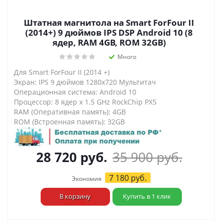
Штатная магнитола на Smart ForFour II
(2014+) 9 дюймов IPS DSP Android 10 (8
ядер, RAM 4GB, ROM 32GB)
Много
Для Smart ForFour II (2014 +)
Экран: IPS 9 дюймов 1280х720 Мультитач
Операционная система: Android 10
Процессор: 8 ядер х 1.5 GHz RockChip PX5
RAM (Оперативная память): 4GB
ROM (Встроенная память): 32GB
28 720
руб.
35 900
руб.
7 180
руб.
Экономия
В корзину
Купить в 1 клик