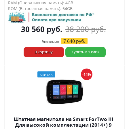
RAM (Оперативная память): 4GB
ROM (Встроенная память): 64GB
30 560
руб.
38 200
руб.
7 640
руб.
Экономия
В корзину
Купить в 1 клик
-14%
СКИДКА
Штатная магнитола на Smart ForTwo III
Для высокой комплектации (2014+) 9