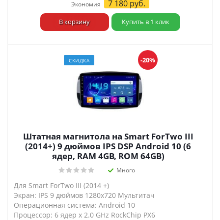
7 180
руб.
Экономия
В корзину
Купить в 1 клик
-20%
СКИДКА
Штатная магнитола на Smart ForTwo III
(2014+) 9 дюймов IPS DSP Android 10 (6
ядер, RAM 4GB, ROM 64GB)
Много
Для Smart ForTwo III (2014 +)
Экран: IPS 9 дюймов 1280х720 Мультитач
Операционная система: Android 10
Процессор: 6 ядер х 2.0 GHz RockChip PX6