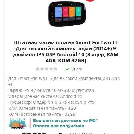
Штатная магнитола на Smart ForTwo III
Для высокой комплектации (2014+) 9
дюймов IPS DSP Android 10 (8 ядер, RAM
4GB, ROM 32GB)
Много
Для Smart ForTwo III Для высокой комплектации (2014
+)
Экран: IPS 9 дюймов 1024х600 Мультитач
Операционная система: Android 10
Процессор: 8 ядер х 1.6 GHz RockChip PX5
RAM (Оперативная память): 4GB
ROM (Встроенная память): 32GB