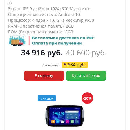
+)
Экран: IPS 9 дюймов 1024х600 Мультитач
Операционная система: Android 10
Процессор: 4 ядра х 1.6 GHz RockChip PX30
RAM (Оперативная память): 2GB
ROM (Встроенная память): 16GB
34 916
руб.
40 600
руб.
5 684
руб.
Экономия
В корзину
Купить в 1 клик
-20%
СКИДКА