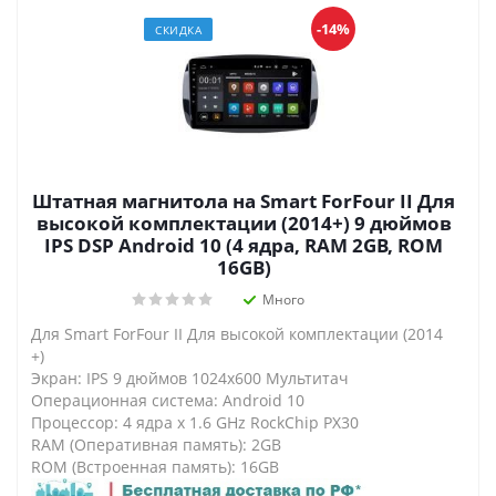
-14%
СКИДКА
Штатная магнитола на Smart ForFour II Для
высокой комплектации (2014+) 9 дюймов
IPS DSP Android 10 (4 ядра, RAM 2GB, ROM
16GB)
Много
Для Smart ForFour II Для высокой комплектации (2014
+)
Экран: IPS 9 дюймов 1024х600 Мультитач
Операционная система: Android 10
Процессор: 4 ядра х 1.6 GHz RockChip PX30
RAM (Оперативная память): 2GB
ROM (Встроенная память): 16GB