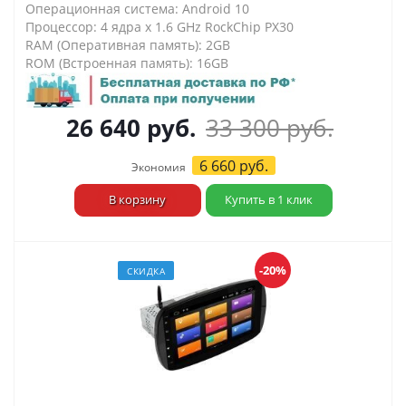
Операционная система: Android 10
Процессор: 4 ядра х 1.6 GHz RockChip PX30
RAM (Оперативная память): 2GB
ROM (Встроенная память): 16GB
26 640
руб.
33 300
руб.
6 660
руб.
Экономия
В корзину
Купить в 1 клик
-20%
СКИДКА