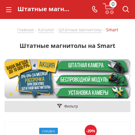
0
Штатные магнитолы на Smart купить по доступной цене - CarBaza
Главная
Каталог
Штатные магнитолы
Smart
-
-
-
Штатные магнитолы на Smart
Фильтр
-20%
СКИДКА