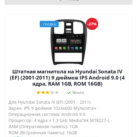
-27%
СКИДКА
Штатная магнитола на Hyundai Sonata IV
(EF) (2001-2011) 9 дюймов IPS Android 9.0 (4
ядра, RAM 1GB, ROM 16GB)
Много
Для Hyundai Sonata IV (EF) (2001 - 2011)
Экран: IPS 9 дюймов 1024х600 Мультитач
Операционная система: Android 9.0
Процессор: 4 ядра х 1.3 GHz MediaTek MT8227-L
RAM (Оперативная память): 1GB
ROM (Встроенная память): 16GB