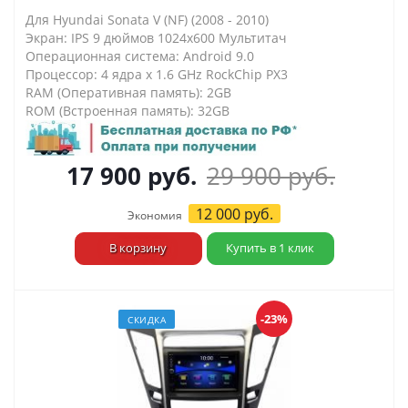
Для Hyundai Sonata V (NF) (2008 - 2010)
Экран: IPS 9 дюймов 1024х600 Мультитач
Операционная система: Android 9.0
Процессор: 4 ядра х 1.6 GHz RockChip PX3
RAM (Оперативная память): 2GB
ROM (Встроенная память): 32GB
17 900
руб.
29 900
руб.
12 000
руб.
Экономия
В корзину
Купить в 1 клик
-23%
СКИДКА