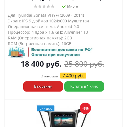
Много
Для Hyundai Sonata VI (YF) (2009 - 2014)
Экран: IPS 9 дюймов 1024х600 Мультитач
Операционная система: Android 9.0
Процессор: 4 ядра х 1.6 GHz Allwinner T3
RAM (Оперативная память): 2GB
ROM (Встроенная память): 16GB
18 400
руб.
25 800
руб.
7 400
руб.
Экономия
В корзину
Купить в 1 клик
-9%
СКИДКА