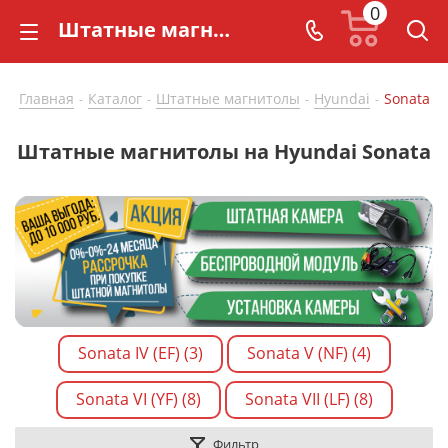
0
Штатные магнитолы на Hyundai Sonata купить по доступной цене - CarBaza
Главная
Каталог
Штатные магнитолы
Hyundai
Sonata
-
-
-
-
Штатные магнитолы на Hyundai Sonata
Sonata IV (EF) (3)
Sonata V (NF) (4)
Sonata VI (YF) (8)
Sonata VII (LF) (8)
Фильтр