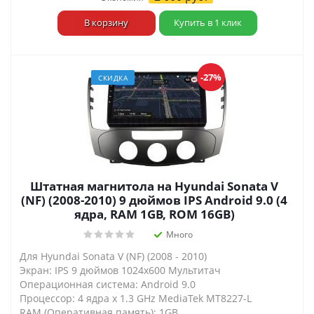
В корзину
Купить в 1 клик
-27%
СКИДКА
Штатная магнитола на Hyundai Sonata V
(NF) (2008-2010) 9 дюймов IPS Android 9.0 (4
ядра, RAM 1GB, ROM 16GB)
Много
Для Hyundai Sonata V (NF) (2008 - 2010)
Экран: IPS 9 дюймов 1024х600 Мультитач
Операционная система: Android 9.0
Процессор: 4 ядра х 1.3 GHz MediaTek MT8227-L
RAM (Оперативная память): 1GB