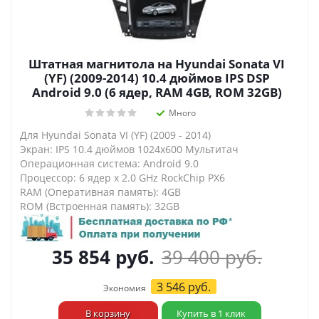
Штатная магнитола на Hyundai Sonata VI
(YF) (2009-2014) 10.4 дюймов IPS DSP
Android 9.0 (6 ядер, RAM 4GB, ROM 32GB)
Много
Для Hyundai Sonata VI (YF) (2009 - 2014)
Экран: IPS 10.4 дюймов 1024х600 Мультитач
Операционная система: Android 9.0
Процессор: 6 ядер х 2.0 GHz RockChip PX6
RAM (Оперативная память): 4GB
ROM (Встроенная память): 32GB
35 854
руб.
39 400
руб.
3 546
руб.
Экономия
В корзину
Купить в 1 клик