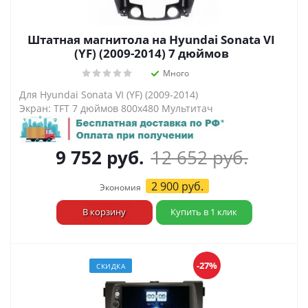
Штатная магнитола на Hyundai Sonata VI
(YF) (2009-2014) 7 дюймов
Много
Для Hyundai Sonata VI (YF) (2009-2014)
Экран: TFT 7 дюймов 800х480 Мультитач
9 752
руб.
12 652
руб.
2 900
руб.
Экономия
В корзину
Купить в 1 клик
-27%
СКИДКА