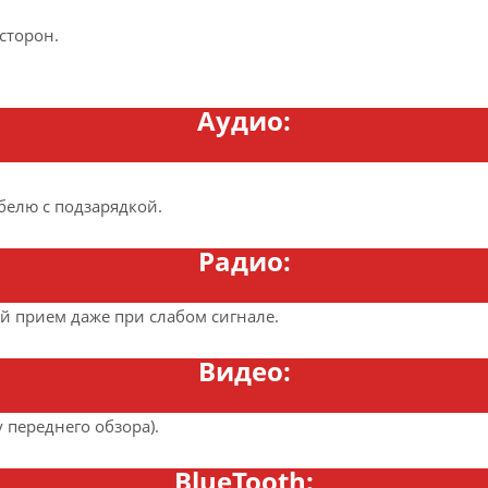
сторон.
Аудио:
белю с подзарядкой.
Радио:
 прием даже при слабом сигнале.
Видео:
у переднего обзора).
BlueTooth: