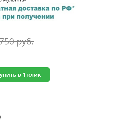
 750
руб.
упить в 1 клик
й