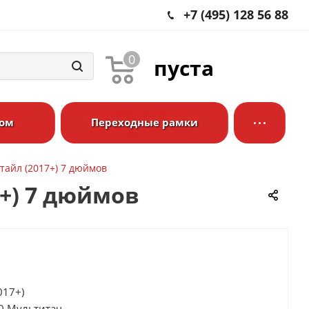
+7 (495) 128 56 88
0
пуста
ром
Переходные рамки
стайл (2017+) 7 дюймов
7+) 7 дюймов
2017+)
0 Мультитач