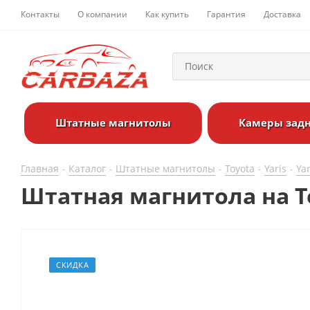
Контакты
О компании
Как купить
Гарантия
Доставка
Штатные магнитолы
Камеры задн
Главная
Каталог
Штатные магнитолы
Toyota
Yaris
Yar
-
-
-
-
-
Штатная магнитола на Toy
СКИДКА