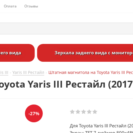
Оплата
Отзывы
его вида
Зеркала заднего вида с монито
is III
Yaris III Рестайл
Штатная магнитола на Toyota Yaris III Ре
-
-
ota Yaris III Рестайл (201
-27%
Для Toyota Yaris III Рестайл (
Экран: TFT 7 дюймов 800х48