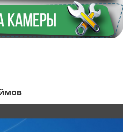
юймов