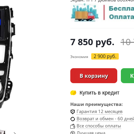
7 850
руб.
10
2 900
руб.
Экономия
В корзину
К
Купить в кредит
Купить в кредит
Наши преимущества:
Гарантия 12 месяцев
Возврат и обмен - 60 дне
Все способы оплаты
Лучшая цена