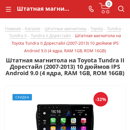
0
Штатная магнитола на Toyota Tundra II Дорестайл (2007-2013) 10 дюймов IPS Android 9.0 (4 ядра, RAM 1GB, ROM 16GB) - купить в СarBaza
Главная
Каталог
Штатные магнитолы
Toyota
Tundra
-
-
-
-
-
Tundra II
Tundra II Дорестайл
Штатная магнитола на
-
-
Toyota Tundra II Дорестайл (2007-2013) 10 дюймов IPS
Android 9.0 (4 ядра, RAM 1GB, ROM 16GB)
Штатная магнитола на Toyota Tundra II
Дорестайл (2007-2013) 10 дюймов IPS
Android 9.0 (4 ядра, RAM 1GB, ROM 16GB)
СКИДКА
-32%