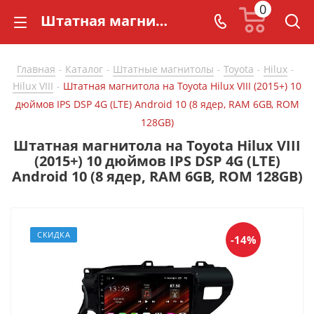
0
Штатная магнитола на Toyota Hilux VIII (2015+) 10 дюймов IPS DSP 4G (LTE) Android 10 (8 ядер, RAM 6GB, ROM 128GB) - купить в СarBaza
Главная
Каталог
Штатные магнитолы
Toyota
Hilux
-
-
-
-
-
Hilux VIII
Штатная магнитола на Toyota Hilux VIII (2015+) 10
-
дюймов IPS DSP 4G (LTE) Android 10 (8 ядер, RAM 6GB, ROM
128GB)
Штатная магнитола на Toyota Hilux VIII
(2015+) 10 дюймов IPS DSP 4G (LTE)
Android 10 (8 ядер, RAM 6GB, ROM 128GB)
СКИДКА
-14%