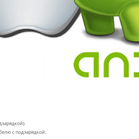
дзарядкой).
белю с подзарядкой.