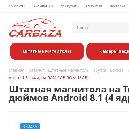
Контакты
О компании
Как купить
Гарантия
Доставка
Штатные магнитолы
Камеры задн
Главная
Каталог
Штатные магнитолы
Toyota
Corolla
-
-
-
-
-
Android 8.1 (4 ядра RAM 1GB ROM 16GB)
Штатная магнитола на Toy
дюймов Android 8.1 (4 я
СКИДКА