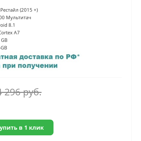
 Рестайл (2015 +)
600 Мультитач
oid 8.1
Cortex A7
1GB
6GB
4 296
руб.
упить в 1 клик