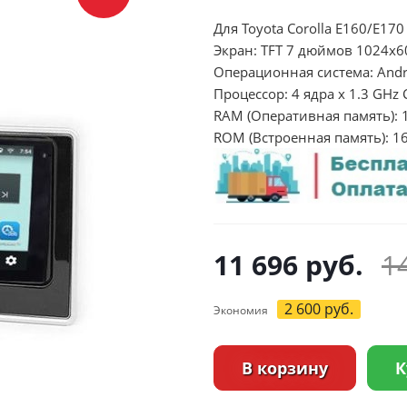
Для Toyota Corolla E160/E170
Экран: TFT 7 дюймов 1024х
Операционная система: Andr
Процессор: 4 ядра х 1.3 GHz 
RAM (Оперативная память): 
ROM (Встроенная память): 1
11 696
руб.
1
2 600
руб.
Экономия
В корзину
К