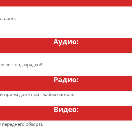
сторон.
Аудио:
белю с подзарядкой.
Радио:
 прием даже при слабом сигнале.
Видео:
у переднего обзора).