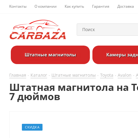
Контакты
О компании
Как купить
Гарантия
Доставка
Штатные магнитолы
Камеры задн
Главная
Каталог
Штатные магнитолы
Toyota
Avalon
-
-
-
-
-
Штатная магнитола на To
7 дюймов
СКИДКА