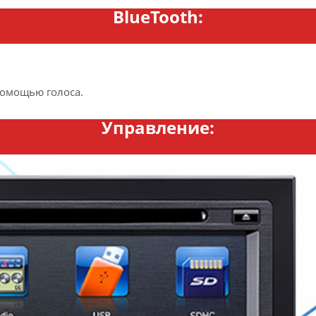
BlueTooth:
помощью голоса.
Управление: