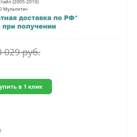
стайл (2005-2010)
0 Мультитач
3 029
руб.
упить в 1 клик
й