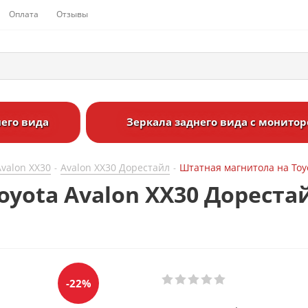
Оплата
Отзывы
его вида
Зеркала заднего вида с монито
Avalon XX30
Avalon XX30 Дорестайл
Штатная магнитола на Toyo
-
-
yota Avalon XX30 Дорестай
-22%