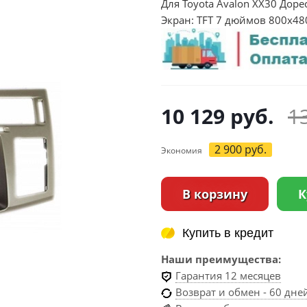
Для Toyota Avalon XX30 Доре
Экран: TFT 7 дюймов 800х48
10 129
руб.
1
2 900
руб.
Экономия
В корзину
К
Купить в кредит
Купить в кредит
Наши преимущества:
Гарантия 12 месяцев
Возврат и обмен - 60 дне