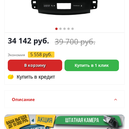
34 142
руб.
39 700
руб.
5 558
руб.
Экономия
В корзину
Купить в 1 клик
Купить в кредит
Купить в кредит
Описание