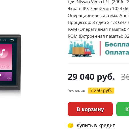
Для Nissan Versa I / II (2006 - 
Экран: IPS 7 дюймов 1024х6
Операционная система: Andr
Процессор: 8 ядер х 1.8 GHz 
RAM (Оперативная память): 
ROM (Встроенная память): 3
29 040
руб.
3
7 260
руб.
Экономия
В корзину
К
Купить в кредит
Купить в кредит