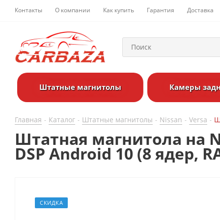
Контакты
О компании
Как купить
Гарантия
Доставка
Штатные магнитолы
Камеры задн
Главная
Каталог
Штатные магнитолы
Nissan
Versa
Ш
-
-
-
-
-
Штатная магнитола на Niss
DSP Android 10 (8 ядер, 
СКИДКА