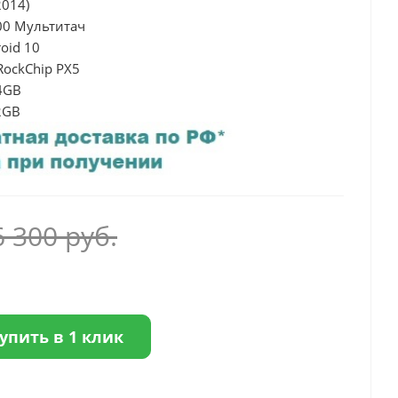
2014)
00 Мультитач
oid 10
RockChip PX5
4GB
2GB
6 300
руб.
упить в 1 клик