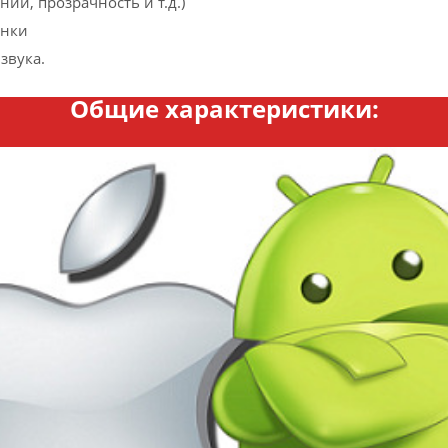
ий, прозрачность и т.д.)
онки
звука.
Общие характеристики: