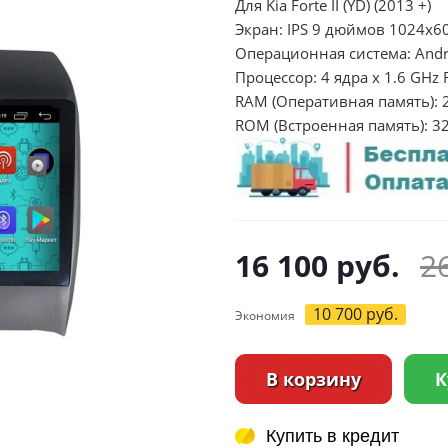
Для Kia Forte II (YD) (2013 +)
Экран: IPS 9 дюймов 1024х6
Операционная система: Andr
Процессор: 4 ядра х 1.6 GHz
RAM (Оперативная память): 
ROM (Встроенная память): 3
16 100
руб.
2
10 700
руб.
Экономия
В корзину
К
Купить в кредит
Купить в кредит