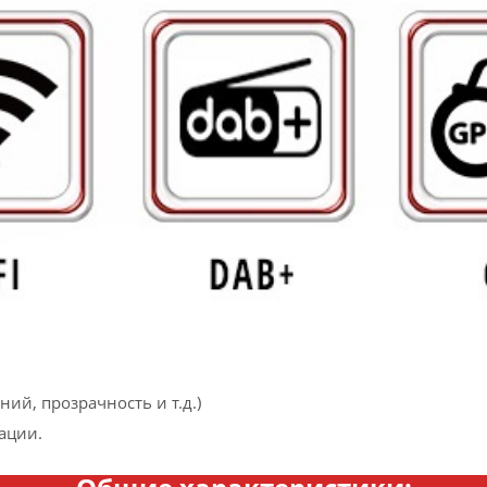
ий, прозрачность и т.д.)
ации.