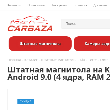
Контакты
О компании
Как купить
Гарантия
Доставка
Штатные магнитолы
Камеры задн
Главная
Каталог
Штатные магнитолы
Kia
Forte
Forte 
-
-
-
-
-
Штатная магнитола на Kia
Android 9.0 (4 ядра, RAM
СКИДКА