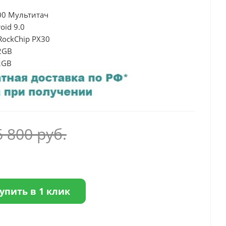
00 Мультитач
oid 9.0
 RockChip PX30
2GB
2GB
6 800
руб.
упить в 1 клик