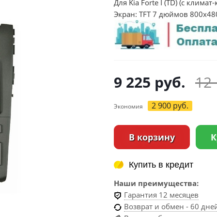
Для Kia Forte I (TD) (с клима
Экран: TFT 7 дюймов 800х48
9 225
руб.
12
2 900
руб.
Экономия
В корзину
К
Купить в кредит
Купить в кредит
Наши преимущества:
Гарантия 12 месяцев
Возврат и обмен - 60 дне