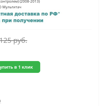
т-контролем) (2008-2013)
0 Мультитач
 125
руб.
упить в 1 клик
й