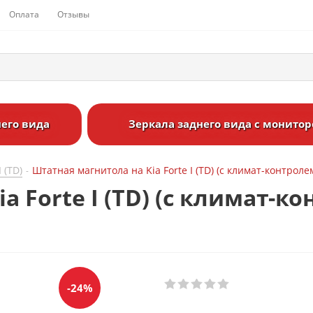
Оплата
Отзывы
его вида
Зеркала заднего вида с монито
I (TD)
Штатная магнитола на Kia Forte I (TD) (с климат-контроле
-
 Forte I (TD) (с климат-к
-24%