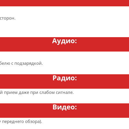
сторон.
Аудио:
белю с подзарядкой.
Радио:
 прием даже при слабом сигнале.
Видео:
у переднего обзора).