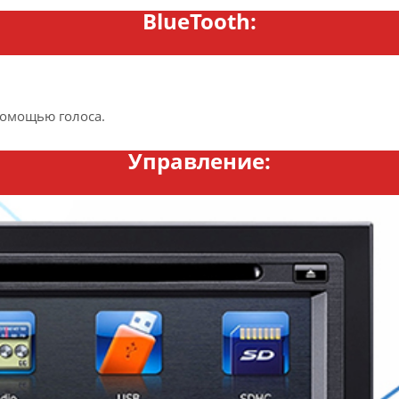
BlueTooth:
помощью голоса.
Управление: