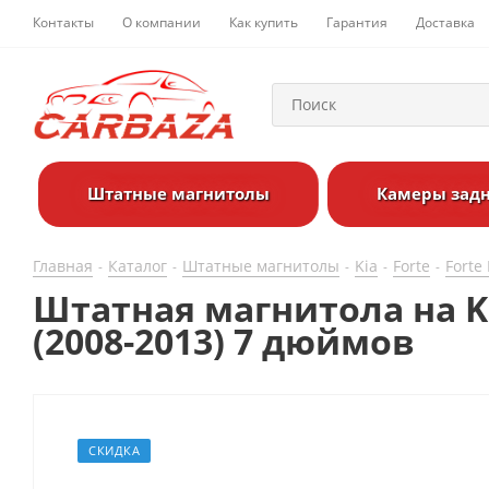
Контакты
О компании
Как купить
Гарантия
Доставка
Штатные магнитолы
Камеры задн
Главная
Каталог
Штатные магнитолы
Kia
Forte
Forte 
-
-
-
-
-
Штатная магнитола на Kia
(2008-2013) 7 дюймов
СКИДКА