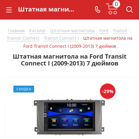
0
Штатная магнитола на Ford Transit Connect I (2009-2013) 7 дюймов - купить в СarBaza
Главная
Каталог
Штатные магнитолы
Ford
Transit
-
-
-
-
-
Transit Connect
Transit Connect I
Штатная магнитола на
-
-
Ford Transit Connect I (2009-2013) 7 дюймов
Штатная магнитола на Ford Transit
Connect I (2009-2013) 7 дюймов
СКИДКА
-29%