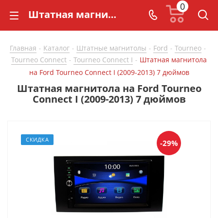
0
Штатная магнитола на Ford Tourneo Connect I (2009-2013) 7 дюймов - купить в СarBaza
Главная
Каталог
Штатные магнитолы
Ford
Tourneo
-
-
-
-
-
Tourneo Connect
Tourneo Connect I
Штатная магнитола
-
-
на Ford Tourneo Connect I (2009-2013) 7 дюймов
Штатная магнитола на Ford Tourneo
Connect I (2009-2013) 7 дюймов
СКИДКА
-29%