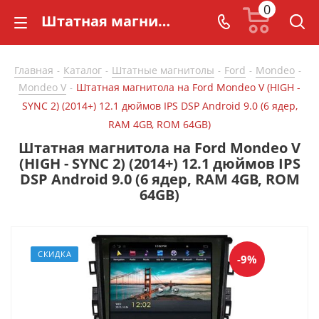
0
Штатная магнитола на Ford Mondeo V (HIGH - SYNC 2) (2014+) 12.1 дюймов IPS DSP Android 9.0 (6 ядер, RAM 4GB, ROM 64GB) - купить в СarBaza
Главная
Каталог
Штатные магнитолы
Ford
Mondeo
-
-
-
-
-
Mondeo V
Штатная магнитола на Ford Mondeo V (HIGH -
-
SYNC 2) (2014+) 12.1 дюймов IPS DSP Android 9.0 (6 ядер,
RAM 4GB, ROM 64GB)
Штатная магнитола на Ford Mondeo V
(HIGH - SYNC 2) (2014+) 12.1 дюймов IPS
DSP Android 9.0 (6 ядер, RAM 4GB, ROM
64GB)
СКИДКА
-9%