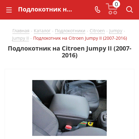
0
Подлокотник на Citroen Jumpy II (2007-2016) - купить в СarBaza
Главная
Каталог
Подлокотники
Citroen
Jumpy
-
-
-
-
-
Jumpy II
Подлокотник на Citroen Jumpy II (2007-2016)
-
Подлокотник на Citroen Jumpy II (2007-
2016)