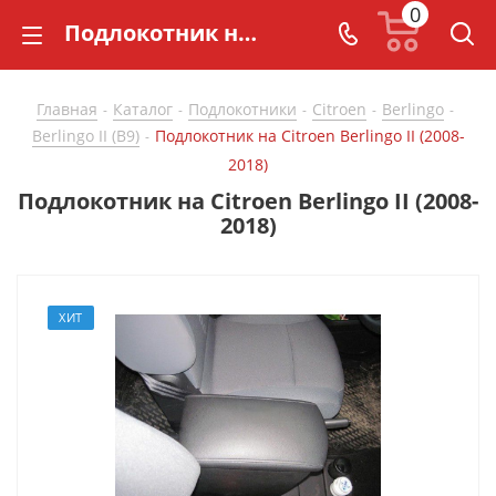
0
Подлокотник на Citroen Berlingo II (2008-2018) - купить в СarBaza
Главная
Каталог
Подлокотники
Citroen
Berlingo
-
-
-
-
-
Berlingo II (B9)
Подлокотник на Citroen Berlingo II (2008-
-
2018)
Подлокотник на Citroen Berlingo II (2008-
2018)
ХИТ