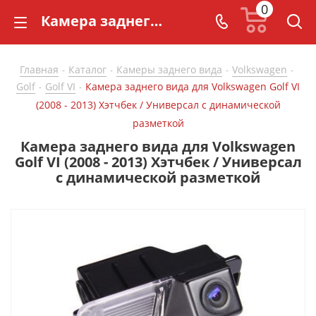
0
Камера заднего вида для Volkswagen Golf VI (2008 - 2013) Хэтчбек / Универсал с динамической разметкой - купить в СarBaza
Главная
Каталог
Камеры заднего вида
Volkswagen
-
-
-
-
Golf
Golf VI
Камера заднего вида для Volkswagen Golf VI
-
-
(2008 - 2013) Хэтчбек / Универсал с динамической
разметкой
Камера заднего вида для Volkswagen
Golf VI (2008 - 2013) Хэтчбек / Универсал
с динамической разметкой