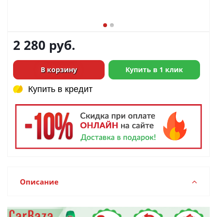
2 280
руб.
В корзину
Купить в 1 клик
Купить в кредит
Купить в кредит
Описание