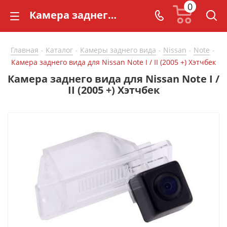
0
Камера заднего вида для Nissan Note I / II (2005 +) Хэтчбек - купить в СarBaza
Главная
Каталог
Камеры заднего вида
Nissan
Note
-
-
-
-
-
Камера заднего вида для Nissan Note I / II (2005 +) Хэтчбек
Камера заднего вида для Nissan Note I /
II (2005 +) Хэтчбек