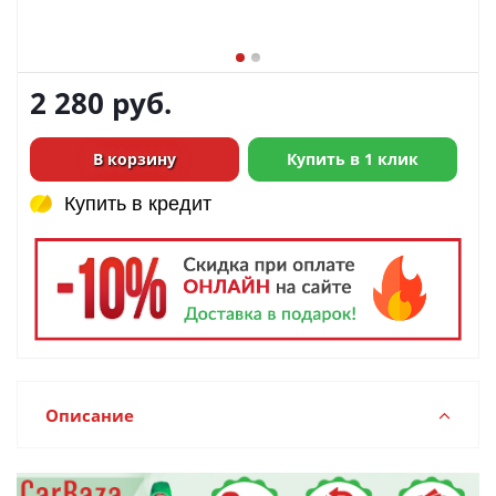
2 280
руб.
В корзину
Купить в 1 клик
Купить в кредит
Купить в кредит
Описание