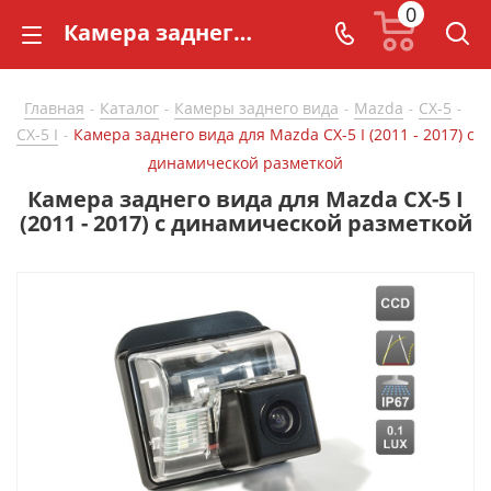
0
Камера заднего вида для Mazda CX-5 I (2011 - 2017) с динамической разметкой - купить в СarBaza
Главная
Каталог
Камеры заднего вида
Mazda
CX-5
-
-
-
-
-
CX-5 I
Камера заднего вида для Mazda CX-5 I (2011 - 2017) с
-
динамической разметкой
Камера заднего вида для Mazda CX-5 I
(2011 - 2017) с динамической разметкой