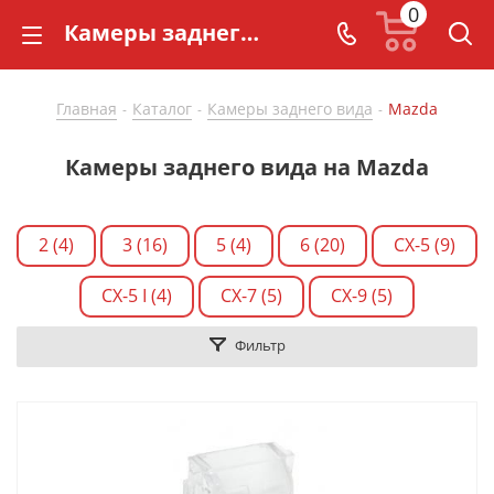
0
Камеры заднего вида Мазда (Mazda) купить по доступной цене - CarBaza Страница 3
Главная
Каталог
Камеры заднего вида
Mazda
-
-
-
Камеры заднего вида на Mazda
2 (4)
3 (16)
5 (4)
6 (20)
CX-5 (9)
CX-5 I (4)
CX-7 (5)
CX-9 (5)
Фильтр