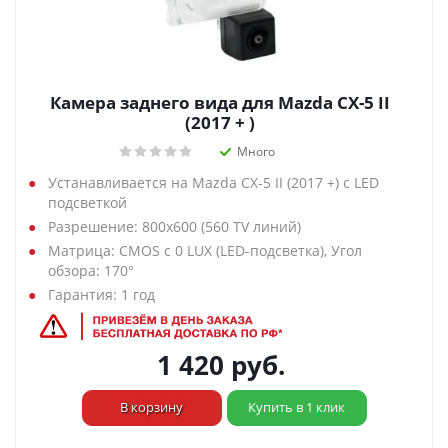
Камера заднего вида для Mazda CX-5 II
(2017 + )
Много
Устанавливается на Mazda CX-5 II (2017 +) с LED
подсветкой
Разрешение: 800х600 (560 TV линий)
Матрица: CMOS с 0 LUX (LED-подсветка), Угол
обзора: 170°
Гарантия: 1 год
1 420
руб.
В корзину
Купить в 1 клик