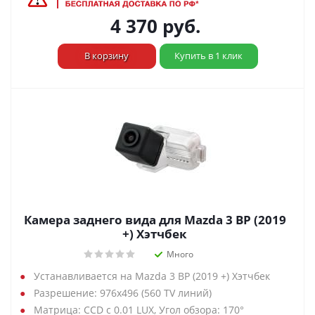
4 370
руб.
В корзину
Купить в 1 клик
Камера заднего вида для Mazda 3 BP (2019
+) Хэтчбек
Много
Устанавливается на Mazda 3 BP (2019 +) Хэтчбек
Разрешение: 976х496 (560 TV линий)
Матрица: CCD с 0.01 LUX, Угол обзора: 170°