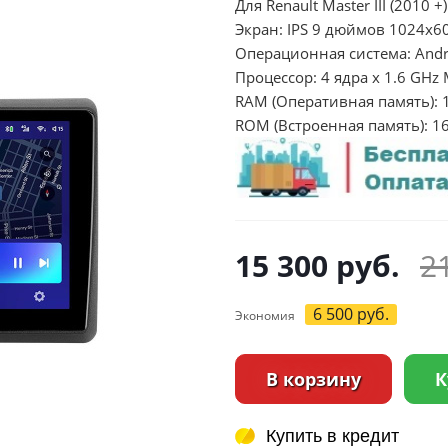
Для Renault Master III (2010 +)
Экран: IPS 9 дюймов 1024х6
Операционная система: Andr
Процессор: 4 ядра х 1.6 GHz
RAM (Оперативная память): 
ROM (Встроенная память): 1
15 300
руб.
2
6 500
руб.
Экономия
В корзину
К
Купить в кредит
Купить в кредит