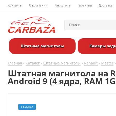
Контакты
О компании
Как купить
Гарантия
Доставка
Штатные магнитолы
Камеры задн
Главная
Каталог
Штатные магнитолы
Renault
Master
-
-
-
-
-
Штатная магнитола на Ren
Android 9 (4 ядра, RAM 1
СКИДКА