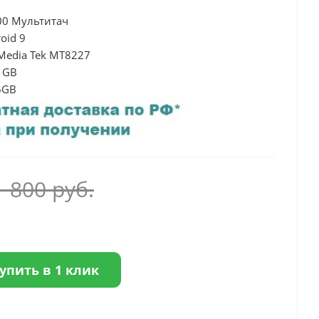
00 Мультитач
oid 9
 Media Tek MT8227
1GB
6GB
1 800
руб.
упить в 1 клик