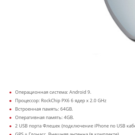
Операционная система: Android 9.
Процессор: RockChip PX6 6 ядер х 2.0 GHz
Встроенная память: 64GB.
Оперативная память: 4GB.
2 USB порта Флешек (подключение iPhone по USB кабе
GPS + Глонасс. Внешняя антенна (в комплекте).