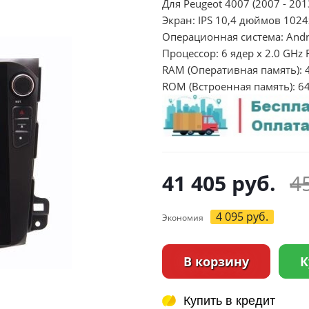
Для Peugeot 4007 (2007 - 201
Экран: IPS 10,4 дюймов 102
Операционная система: Andr
Процессор: 6 ядер х 2.0 GHz 
RAM (Оперативная память): 
ROM (Встроенная память): 6
41 405
руб.
4
4 095
руб.
Экономия
В корзину
К
Купить в кредит
Купить в кредит