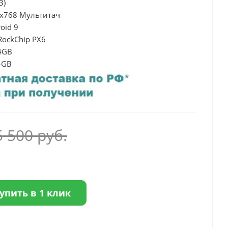
3)
4х768 Мультитач
oid 9
RockChip PX6
4GB
4GB
5 500
руб.
упить в 1 клик