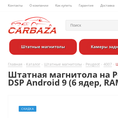
Контакты
О компании
Как купить
Гарантия
Доставка
Штатные магнитолы
Камеры задн
Главная
Каталог
Штатные магнитолы
Peugeot
4007
Ш
-
-
-
-
-
Штатная магнитола на Pe
DSP Android 9 (6 ядер, R
СКИДКА