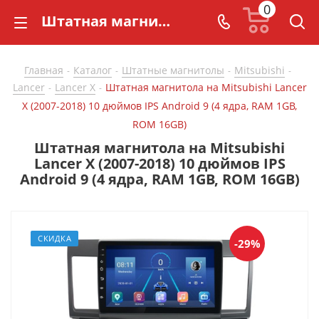
0
Штатная магнитола на Mitsubishi Lancer X (2007-2018) 10 дюймов IPS Android 9 (4 ядра, RAM 1GB, ROM 16GB) - купить в СarBaza
Главная
Каталог
Штатные магнитолы
Mitsubishi
-
-
-
-
Lancer
Lancer X
Штатная магнитола на Mitsubishi Lancer
-
-
X (2007-2018) 10 дюймов IPS Android 9 (4 ядра, RAM 1GB,
ROM 16GB)
Штатная магнитола на Mitsubishi
Lancer X (2007-2018) 10 дюймов IPS
Android 9 (4 ядра, RAM 1GB, ROM 16GB)
СКИДКА
-29%