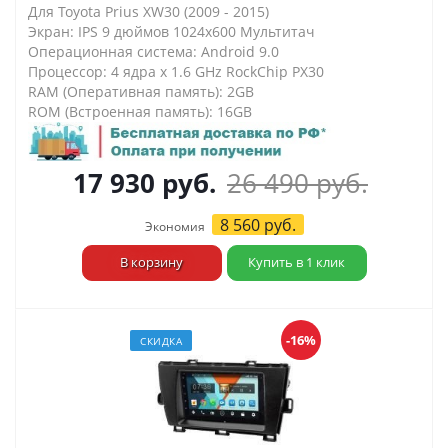
Для Toyota Prius XW30 (2009 - 2015)
Экран: IPS 9 дюймов 1024х600 Мультитач
Операционная система: Android 9.0
Процессор: 4 ядра х 1.6 GHz RockChip PX30
RAM (Оперативная память): 2GB
ROM (Встроенная память): 16GB
17 930
руб.
26 490
руб.
8 560
руб.
Экономия
В корзину
Купить в 1 клик
-16%
СКИДКА