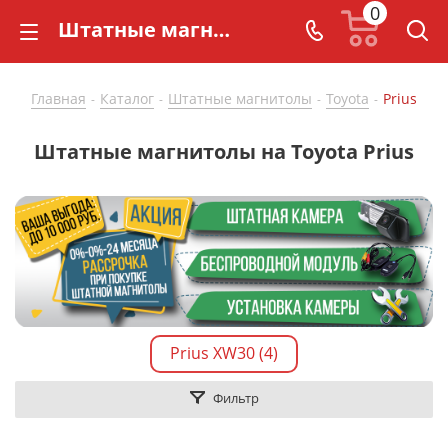
0
Штатные магнитолы на Toyota Prius купить по доступной цене - CarBaza
Главная
Каталог
Штатные магнитолы
Toyota
Prius
-
-
-
-
Штатные магнитолы на Toyota Prius
Prius XW30 (4)
Фильтр