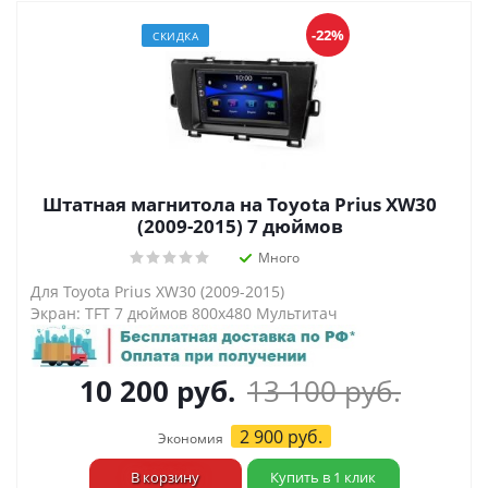
-22%
СКИДКА
Штатная магнитола на Toyota Prius XW30
(2009-2015) 7 дюймов
Много
Для Toyota Prius XW30 (2009-2015)
Экран: TFT 7 дюймов 800х480 Мультитач
10 200
руб.
13 100
руб.
2 900
руб.
Экономия
В корзину
Купить в 1 клик