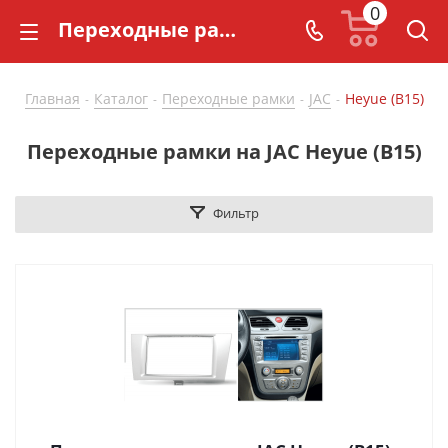
0
Переходные рамки на JAC Heyue (B15) купить по доступной цене - CarBaza
Главная
Каталог
Переходные рамки
JAC
Heyue (B15)
-
-
-
-
Переходные рамки на JAC Heyue (B15)
Фильтр