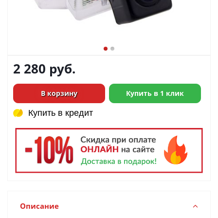
2 280
руб.
В корзину
Купить в 1 клик
Купить в кредит
Купить в кредит
Описание