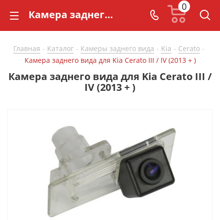
0
Камера заднего вида для Kia Cerato III / IV (2013 + ) - купить в СarBaza
Главная
Каталог
Камеры заднего вида
Kia
Cerato
-
-
-
-
-
Камера заднего вида для Kia Cerato III / IV (2013 + )
Камера заднего вида для Kia Cerato III /
IV (2013 + )