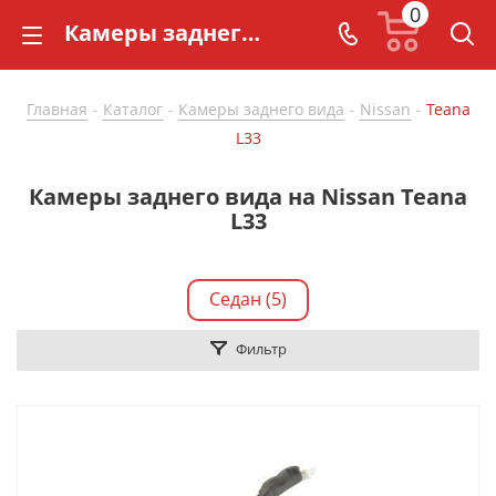
0
Камеры заднего вида на Nissan Teana L33 купить по доступной цене - CarBaza
Главная
Каталог
Камеры заднего вида
Nissan
Teana
-
-
-
-
L33
Камеры заднего вида на Nissan Teana
L33
Седан (5)
Фильтр