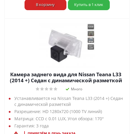
В корзину
Купить в 1 клик
Камера заднего вида для Nissan Teana L33
(2014 +) Седан с динамической разметкой
Много
Устанавливается на Nissan Teana L33 (2014 +) Седан
с динамической разметкой
Разрешение: HD 1280х720 (1000 TV линий)
Матрица: CCD с 0.01 LUX, Угол обзора: 170°
Гарантия: 3 года