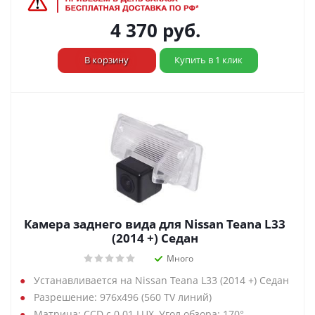
4 370
руб.
В корзину
Купить в 1 клик
Камера заднего вида для Nissan Teana L33
(2014 +) Седан
Много
Устанавливается на Nissan Teana L33 (2014 +) Седан
Разрешение: 976х496 (560 TV линий)
Матрица: CCD с 0.01 LUX, Угол обзора: 170°