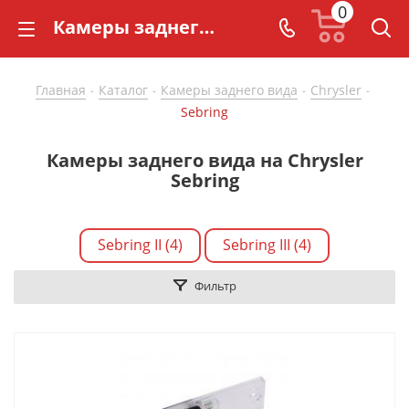
0
Камеры заднего вида на Chrysler Sebring купить по доступной цене - CarBaza
Главная
Каталог
Камеры заднего вида
Chrysler
-
-
-
-
Sebring
Камеры заднего вида на Chrysler
Sebring
Sebring II (4)
Sebring III (4)
Фильтр